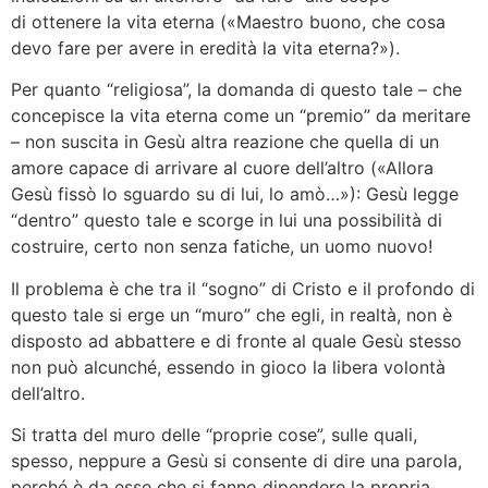
di ottenere la vita eterna («Maestro buono, che cosa
devo fare per avere in eredità la vita eterna?»).
Per quanto “religiosa”, la domanda di questo tale – che
concepisce la vita eterna come un “premio” da meritare
– non suscita in Gesù altra reazione che quella di un
amore capace di arrivare al cuore dell’altro («Allora
Gesù fissò lo sguardo su di lui, lo amò…»): Gesù legge
“dentro” questo tale e scorge in lui una possibilità di
costruire, certo non senza fatiche, un uomo nuovo!
Il problema è che tra il “sogno” di Cristo e il profondo di
questo tale si erge un “muro” che egli, in realtà, non è
disposto ad abbattere e di fronte al quale Gesù stesso
non può alcunché, essendo in gioco la libera volontà
dell’altro.
Si tratta del muro delle “proprie cose”, sulle quali,
spesso, neppure a Gesù si consente di dire una parola,
perché è da esse che si fanno dipendere la propria