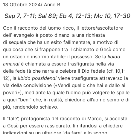
13 Ottobre 2024/ Anno B
Sap 7, 7-11; Sal 89; Eb 4, 12-13; Mc 10, 17-30
Con il racconto dell’uomo ricco, il lettore/ascoltatore
dell’ evangelo è posto dinanzi a una richiesta
di sequela che ha un esito fallimentare, a motivo di
qualcosa che si frappone tra il chiamato e Gesù come
un ostacolo insormontabile: il possesso! Se la
libido
amandi
è chiamata a essere trasfigurata nella via
della fedeltà che narra e celebra il Dio fedele (cf. 10,1-
12), la
libido possidendi
viene trasfigurata attraverso la
via della condivisione («Vendi quello che hai e dallo ai
poveri»), mediante la quale l’uomo può volgere le spalle
a quei “beni” che, in realtà, chiedono all’uomo sempre di
più, rendendolo schiavo.
Il “tale”, protagonista del racconto di Marco, si accosta
a Gesù per essere rassicurato, limitandosi a chiedere
indicazioni su un ulteriore “da fare” allo scopo