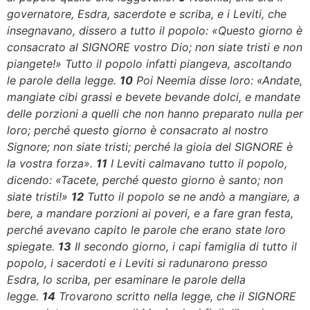
governatore, Esdra, sacerdote e scriba, e i Leviti, che
insegnavano, dissero a tutto il popolo: «Questo giorno è
consacrato al SIGNORE vostro Dio; non siate tristi e non
piangete!» Tutto il popolo infatti piangeva, ascoltando
le parole della legge.
10
Poi Neemia disse loro: «Andate,
mangiate cibi grassi e bevete bevande dolci, e mandate
delle porzioni a quelli che non hanno preparato nulla per
loro; perché questo giorno è consacrato al nostro
Signore; non siate tristi; perché la gioia del SIGNORE è
la vostra forza».
11
I Leviti calmavano tutto il popolo,
dicendo: «Tacete, perché questo giorno è santo; non
siate tristi!»
12
Tutto il popolo se ne andò a mangiare, a
bere, a mandare porzioni ai poveri, e a fare gran festa,
perché avevano capito le parole che erano state loro
spiegate.
13
Il secondo giorno, i capi famiglia di tutto il
popolo, i sacerdoti e i Leviti si radunarono presso
Esdra, lo scriba, per esaminare le parole della
legge.
14
Trovarono scritto nella legge, che il SIGNORE