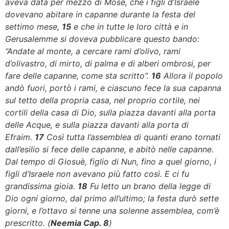
aveva data per mezzo di Mosè, che i figli d’Israele
dovevano abitare in capanne durante la festa del
settimo mese,
15
e che in tutte le loro città e in
Gerusalemme si doveva pubblicare questo bando:
“Andate al monte, a cercare rami d’olivo, rami
d’olivastro, di mirto, di palma e di alberi ombrosi, per
fare delle capanne, come sta scritto”.
16
Allora il popolo
andò fuori, portò i rami, e ciascuno fece la sua capanna
sul tetto della propria casa, nel proprio cortile, nei
cortili della casa di Dio, sulla piazza davanti alla porta
delle Acque, e sulla piazza davanti alla porta di
Efraim.
17
Così tutta l’assemblea di quanti erano tornati
dall’esilio si fece delle capanne, e abitò nelle capanne.
Dal tempo di Giosuè, figlio di Nun, fino a quel giorno, i
figli d’Israele non avevano più fatto così. E ci fu
grandissima gioia.
18
Fu letto un brano della legge di
Dio ogni giorno, dal primo all’ultimo; la festa durò sette
giorni, e l’ottavo si tenne una solenne assemblea, com’è
prescritto. (
Neemia Cap. 8
)