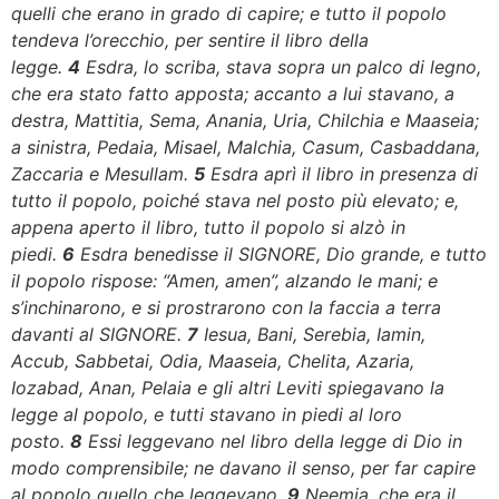
quelli che erano in grado di capire; e tutto il popolo
tendeva l’orecchio, per sentire il libro della
legge.
4
Esdra, lo scriba, stava sopra un palco di legno,
che era stato fatto apposta; accanto a lui stavano, a
destra, Mattitia, Sema, Anania, Uria, Chilchia e Maaseia;
a sinistra, Pedaia, Misael, Malchia, Casum, Casbaddana,
Zaccaria e Mesullam.
5
Esdra aprì il libro in presenza di
tutto il popolo, poiché stava nel posto più elevato; e,
appena aperto il libro, tutto il popolo si alzò in
piedi.
6
Esdra benedisse il SIGNORE, Dio grande, e tutto
il popolo rispose: “Amen, amen”, alzando le mani; e
s’inchinarono, e si prostrarono con la faccia a terra
davanti al SIGNORE.
7
Iesua, Bani, Serebia, Iamin,
Accub, Sabbetai, Odia, Maaseia, Chelita, Azaria,
Iozabad, Anan, Pelaia e gli altri Leviti spiegavano la
legge al popolo, e tutti stavano in piedi al loro
posto.
8
Essi leggevano nel libro della legge di Dio in
modo comprensibile; ne davano il senso, per far capire
al popolo quello che leggevano.
9
Neemia, che era il