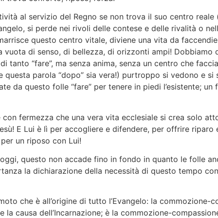
vità al servizio del Regno se non trova il suo centro reale 
angelo, si perde nei rivoli delle contese e delle rivalità o ne
smarrisce questo centro vitale, diviene una vita da faccendie
a vuota di senso, di bellezza, di orizzonti ampi! Dobbiamo d
 di tanto “fare”, ma senza anima, senza un centro che faccia
questa parola “dopo” sia vera!) purtroppo si vedono e si s
ate da questo folle “fare” per tenere in piedi l’esistente; un
on fermezza che una vera vita ecclesiale si crea solo atto
ù! E Lui è lì per accogliere e difendere, per offrire riparo 
 per un riposo con Lui!
ggi, questo non accade fino in fondo in quanto le folle 
tanza la dichiarazione della necessità di questo tempo con
o che è all’origine di tutto l’Evangelo: la commozione-com
la causa dell’Incarnazione; è la commozione-compassione l