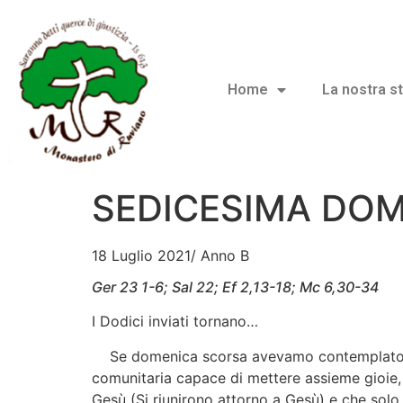
Home
La nostra st
SEDICESIMA DOM
18 Luglio 2021/ Anno B
Ger 23 1-6; Sal 22; Ef 2,13-18; Mc 6,30-34
I Dodici inviati tornano…
Se domenica scorsa avevamo contemplato l’ini
comunitaria capace di mettere assieme gioie, f
Gesù (Si riunirono attorno a Gesù) e che solo 