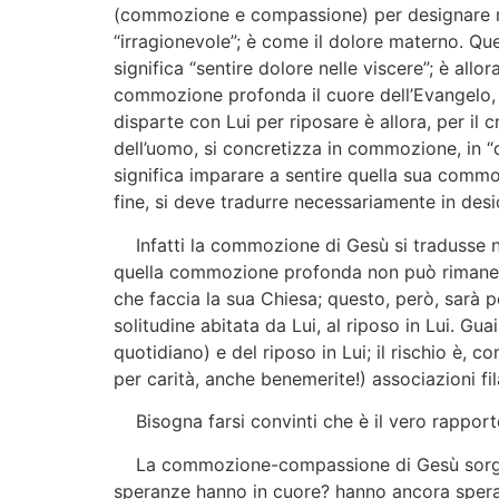
(commozione e compassione) per designare meg
“irragionevole”; è come il dolore materno. Q
significa “sentire dolore nelle viscere”; è all
commozione profonda il cuore dell’Evangelo, 
disparte con Lui per riposare è allora, per i
dell’uomo, si concretizza in commozione, in “do
significa imparare a sentire quella sua comm
fine, si deve tradurre necessariamente in deside
Infatti la commozione di Gesù si tradusse nel
quella commozione profonda non può rimanere f
che faccia la sua Chiesa; questo, però, sarà po
solitudine abitata da Lui, al riposo in Lui. Guai
quotidiano) e del riposo in Lui; il rischio è, c
per carità, anche benemerite!) associazioni fi
Bisogna farsi convinti che è il vero rapporto
La commozione-compassione di Gesù sorge da
speranze hanno in cuore? hanno ancora speran