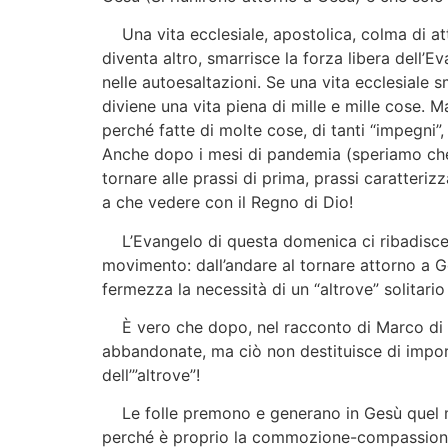
Una vita ecclesiale, apostolica, colma di atti
diventa altro, smarrisce la forza libera dell’Ev
nelle autoesaltazioni. Se una vita ecclesiale 
diviene una vita piena di mille e mille cose. M
perché fatte di molte cose, di tanti “impegni”,
Anche dopo i mesi di pandemia (speriamo che 
tornare alle prassi di prima, prassi caratterizz
a che vedere con il Regno di Dio!
L’Evangelo di questa domenica ci ribadisce c
movimento: dall’andare al tornare attorno a Ges
fermezza la necessità di un “altrove” solitario
È vero che dopo, nel racconto di Marco di o
abbandonate, ma ciò non destituisce di impor
dell’”altrove”!
Le folle premono e generano in Gesù quel mot
perché è proprio la commozione-compassione 