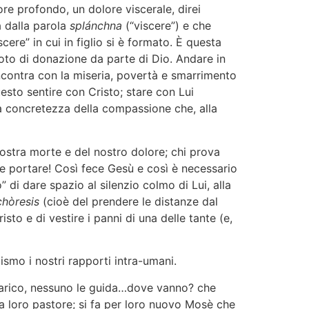
e profondo, un dolore viscerale, direi
 dalla parola
splánchna
(“viscere”) e che
cere” in cui in figlio si è formato. È questa
to di donazione da parte di Dio. Andare in
incontra con la miseria, povertà e smarrimento
uesto sentire con Cristo; stare con Lui
a concretezza della compassione che, alla
ostra morte e del nostro dolore; chi prova
 e portare! Così fece Gesù e così è necessario
 di dare spazio al silenzio colmo di Lui, alla
chòresis
(cioè del prendere le distanze dal
isto e di vestire i panni di una delle tante (e,
smo i nostri rapporti intra-umani.
arico, nessuno le guida…dove vanno? che
 loro pastore; si fa per loro nuovo Mosè che