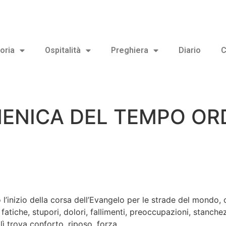
oria
Ospitalità
Preghiera
Diario
C
ENICA DEL TEMPO OR
zio della corsa dell’Evangelo per le strade del mondo, og
atiche, stupori, dolori, fallimenti, preoccupazioni, stanche
lì trova conforto, riposo, forza.