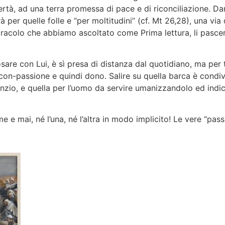
ertà, ad una terra promessa di pace e di riconciliazione. Da
à per quelle folle e “per moltitudini” (cf. Mt 26,28), una via
racolo che abbiamo ascoltato come Prima lettura, li pascerà
sare con Lui, è sì presa di distanza dal quotidiano, ma per
on-passione e quindi dono. Salire su quella barca è condivi
enzio, e quella per l’uomo da servire umanizzandolo ed indi
e mai, né l’una, né l’altra in modo implicito! Le vere “passi