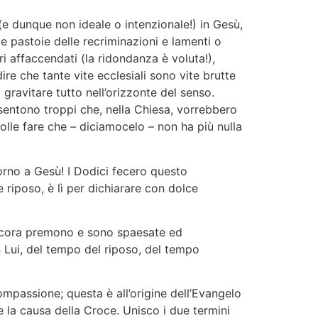
(e dunque non ideale o intenzionale!) in Gesù,
lle pastoie delle recriminazioni e lamenti o
ri affaccendati (la ridondanza è voluta!),
ire che tante vite ecclesiali sono vite brutte
 gravitare tutto nell’orizzonte del senso.
entono troppi che, nella Chiesa, vorrebbero
 folle fare che – diciamocelo – non ha più nulla
rno a Gesù! I Dodici fecero questo
e riposo, è lì per dichiarare con dolce
ancora premono e sono spaesate ed
 Lui, del tempo del riposo, del tempo
passione; questa è all’origine dell’Evangelo
a causa della Croce. Unisco i due termini