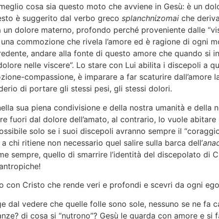
lio cosa sia questo moto che avviene in Gesù: è un dolor
uesto è suggerito dal verbo greco
splanchnίzomai
che deriva
ora un dolore materno, profondo perché proveniente dalle “vis
una commozione che rivela l’amore ed è ragione di ogni mo
l credente, andare alla fonte di questo amore che quando si 
lore nelle viscere”. Lo stare con Lui abilita i discepoli a q
ozione-compassione, è imparare a far scaturire dall’amore l
rio di portare gli stessi pesi, gli stessi dolori.
la sua piena condivisione e della nostra umanità e della n
uori dal dolore dell’amato, al contrario, lo vuole abitare
ssibile solo se i suoi discepoli avranno sempre il “coraggio”
 a chi ritiene non necessario quel salire sulla barca dell’
ana
ome sempre, quello di smarrire l’identità del discepolato di Cr
lantropiche!
 con Cristo che rende veri e profondi e scevri da ogni egoi
l vedere che quelle folle sono sole, nessuno se ne fa c
ze? di cosa si “nutrono”? Gesù le guarda con amore e si fa