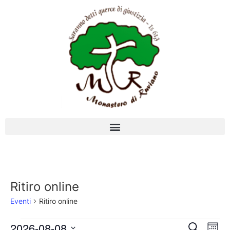
Ritiro online
Eventi
Ritiro online
Event
Ev
2026-08-08
Cerca