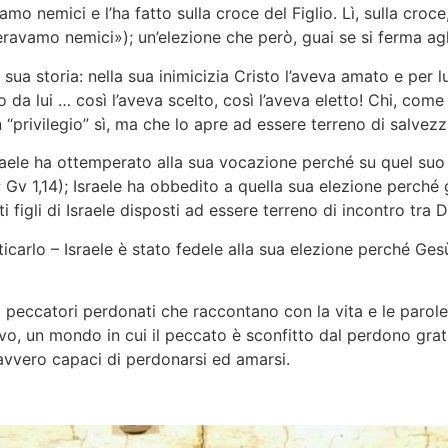
 nemici e l’ha fatto sulla croce del Figlio. Lì, sulla croce
ravamo nemici»); un’elezione che però, guai se si ferma agli
la sua storia: nella sua inimicizia Cristo l’aveva amato e per
 da lui … così l’aveva scelto, così l’aveva eletto! Chi, come
“privilegio” sì, ma che lo apre ad essere terreno di salvezza 
 ha ottemperato alla sua vocazione perché su quel suo t
8; Gv 1,14); Israele ha obbedito a quella sua elezione perché 
 figli di Israele disposti ad essere terreno di incontro tra D
arlo – Israele è stato fedele alla sua elezione perché Ges
peccatori perdonati che raccontano con la vita e le parole la
o, un mondo in cui il peccato è sconfitto dal perdono gratu
avvero capaci di perdonarsi ed amarsi.