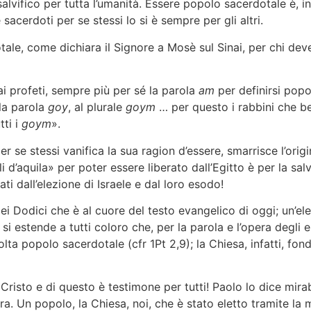
alvifico per tutta l’umanità. Essere popolo sacerdotale è, i
 sacerdoti per se stessi lo si è sempre per gli altri.
come dichiara il Signore a Mosè sul Sinai, per chi deve e
dai profeti, sempre più per sé la parola
am
per definirsi popo
 la parola
goy
, al plurale
goym
… per questo i rabbini che b
tti i
goym
».
stessi vanifica la sua ragion d’essere, smarrisce l’origin
i d’aquila» per poter essere liberato dall’Egitto è per la salv
i dall’elezione di Israele e dal loro esodo!
odici che è al cuore del testo evangelico di oggi; un’ele
si estende a tutti coloro che, per la parola e l’opera degli 
olta popolo sacerdotale (cfr 1Pt 2,9); la Chiesa, infatti, fon
risto e di questo è testimone per tutti! Paolo lo dice mirabi
ra. Un popolo, la Chiesa, noi, che è stato eletto tramite l