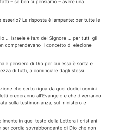
nfatti – se ben ci pensiamo – avere una
sserlo? La risposta è lampante: per tutte le
lo … Israele è l
’am
del Signore … per tutti gli
en comprendevano il concetto di elezione
ale pensiero di Dio per cui essa è sorta e
ezza di tutti, a cominciare dagli stessi
zione che certo riguarda quei dodici uomini
eletti crederanno all’Evangelo e che diverranno
data sulla testimonianza, sul ministero e
lmente in quel testo della Lettera i cristiani
a misericordia sovrabbondante di Dio che non