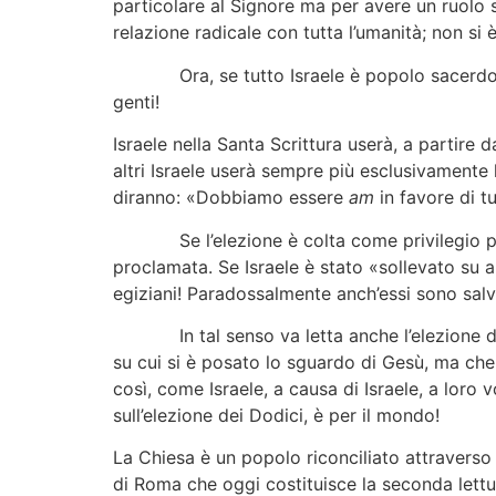
particolare al Signore ma per avere un ruolo s
relazione radicale con tutta l’umanità; non si è
Ora, se tutto Israele è popolo sacerdotale, 
genti!
Israele nella Santa Scrittura userà, a partire 
altri Israele userà sempre più esclusivamente
diranno: «Dobbiamo essere
am
in favore di tu
Se l’elezione è colta come privilegio per se 
proclamata. Se Israele è stato «sollevato su al
egiziani! Paradossalmente anch’essi sono salvat
In tal senso va letta anche l’elezione dei D
su cui si è posato lo sguardo di Gesù, ma che 
così, come Israele, a causa di Israele, a loro v
sull’elezione dei Dodici, è per il mondo!
La Chiesa è un popolo riconciliato attraverso C
di Roma che oggi costituisce la seconda lettu