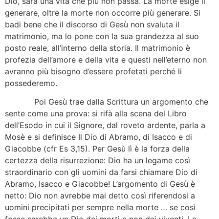
Dio, sarà una vita che più non passa. La morte esige il
generare, oltre la morte non occorre più generare. Si
badi bene che il discorso di Gesù non svaluta il
matrimonio, ma lo pone con la sua grandezza al suo
posto reale, all’interno della storia. Il matrimonio è
profezia dell’amore e della vita e questi nell’eterno non
avranno più bisogno d’essere profetati perché li
possederemo.
Poi Gesù trae dalla Scrittura un argomento che
sente come una prova: si rifà alla scena del Libro
dell’Esodo in cui il Signore, dal roveto ardente, parla a
Mosè e si definisce Il Dio di Abramo, di Isacco e di
Giacobbe (cfr Es 3,15). Per Gesù lì è la forza della
certezza della risurrezione: Dio ha un legame così
straordinario con gli uomini da farsi chiamare Dio di
Abramo, Isacco e Giacobbe! L’argomento di Gesù è
netto: Dio non avrebbe mai detto così riferendosi a
uomini precipitati per sempre nella morte … se così