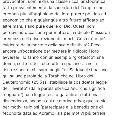
provocatori: uomini di una classe ricca, aristocratica,
fatta prevalentemente da sacerdoti del Tempio che
credono più all’oggi pieno del loro potere politico ed
economico che a qualunque altro futuro affidato ad
altre mani, siano pure quelle di Dio. Questi non
perdevano occasione per mettere in ridicolo l’“assurda”
credenza nella risurrezione dei morti. Cosa c’è di più
evidente della morte e della sua definitività? Ecco
ancora un’occasione per mettere in ridicolo i loro
avversari; lo fanno con un esempio “grottesco”: una
donna, sette fratelli che tutti la sposano …«nella
risurrezione di chi sarà moglie?» I Sadducei si basano
qui su una parola della Torah che nel Libro del
Deuteronomio (25,5ss) stabilisce la cosiddetta legge
del “levirato” (dalla parola ebraica
levir
che significa
“cognato”); una legge tesa a garantire a tutti una
discendenza, anche a chi ne moriva privo; questo sia
per motivi religiosi (partecipare alla benedizione di
fecondità data ad Abramo) sia per motivi più terreni