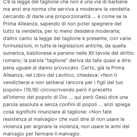
C’è la legge del taglione che non è una via di barbarie
ma anzi era norma che serviva a moderare la vendetta
cercando di darle una proporzionalità … è come se la
Prima Alleanza, sapendo di non poter spegnere del
tutto la vendetta, per lo meno desidera moderarla;
d’altro canto la legge del taglione è presente, con varie
formulazioni, in tutte le legislazioni antiche, da quella
sumerica, babilonese e persino nelle XII tavole del diritto
romano; la parola “taglione” deriva da
talis
quasi a dire:
pena
uguale
al danno provocato. Certo, già la Prima
Alleanza, nel Libro del Levitico, chiedeva: «Non ti
vendicherai e non serberai rancore per i figli del tuo
popolo» (19,18) circoscrivendo però il precetto
all’interno del popolo di Dio … qui però Gesù dice una
parola assoluta e senza confini di popoli … anzi spiega
cosa significhi rinunziare al taglione: «Non fate
resistenza al malvagio» che vuol dire di non usare la
violenza per arginare la violenza, non usare le armi del
malvagio per fermare il malvagio.