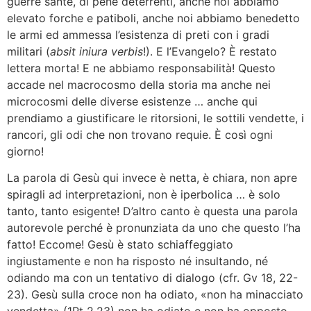
guerre sante, di pene deterrenti, anche noi abbiamo
elevato forche e patiboli, anche noi abbiamo benedetto
le armi ed ammessa l’esistenza di preti con i gradi
militari (
absit iniura verbis
!). E l’Evangelo? È restato
lettera morta! E ne abbiamo responsabilità! Questo
accade nel macrocosmo della storia ma anche nei
microcosmi delle diverse esistenze … anche qui
prendiamo a giustificare le ritorsioni, le sottili vendette, i
rancori, gli odi che non trovano requie. È così ogni
giorno!
La parola di Gesù qui invece è netta, è chiara, non apre
spiragli ad interpretazioni, non è iperbolica … è solo
tanto, tanto esigente! D’altro canto è questa una parola
autorevole perché è pronunziata da uno che questo l’ha
fatto! Eccome! Gesù è stato schiaffeggiato
ingiustamente e non ha risposto né insultando, né
odiando ma con un tentativo di dialogo (cfr. Gv 18, 22-
23). Gesù sulla croce non ha odiato, «non ha minacciato