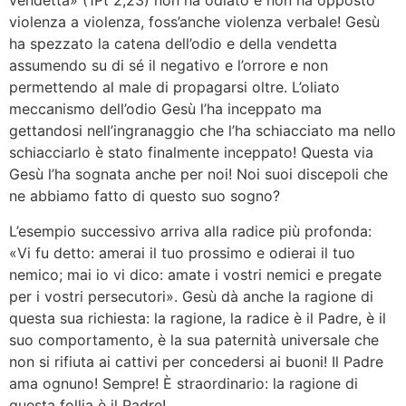
vendetta» (1Pt 2,23) non ha odiato e non ha opposto
violenza a violenza, foss’anche violenza verbale! Gesù
ha spezzato la catena dell’odio e della vendetta
assumendo su di sé il negativo e l’orrore e non
permettendo al male di propagarsi oltre. L’oliato
meccanismo dell’odio Gesù l’ha inceppato ma
gettandosi nell’ingranaggio che l’ha schiacciato ma nello
schiacciarlo è stato finalmente inceppato! Questa via
Gesù l’ha sognata anche per noi! Noi suoi discepoli che
ne abbiamo fatto di questo suo sogno?
L’esempio successivo arriva alla radice più profonda:
«Vi fu detto: amerai il tuo prossimo e odierai il tuo
nemico; mai io vi dico: amate i vostri nemici e pregate
per i vostri persecutori». Gesù dà anche la ragione di
questa sua richiesta: la ragione, la radice è il Padre, è il
suo comportamento, è la sua paternità universale che
non si rifiuta ai cattivi per concedersi ai buoni! Il Padre
ama ognuno! Sempre! È straordinario: la ragione di
questa follia è il Padre!