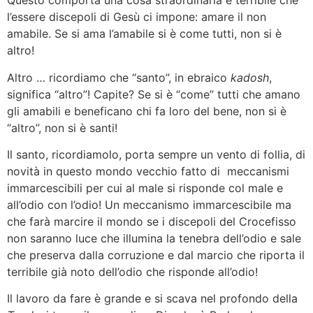
Questo comporta una cosa straordinaria e terribile che
l’essere discepoli di Gesù ci impone: amare il non
amabile. Se si ama l’amabile si è come tutti, non si è
altro!
Altro … ricordiamo che “santo”, in ebraico
kadosh
,
significa “altro”! Capite? Se si è “come” tutti che amano
gli amabili e beneficano chi fa loro del bene, non si è
“altro”, non si è santi!
Il santo, ricordiamolo, porta sempre un vento di follia, di
novità in questo mondo vecchio fatto di meccanismi
immarcescibili per cui al male si risponde col male e
all’odio con l’odio! Un meccanismo immarcescibile ma
che farà marcire il mondo se i discepoli del Crocefisso
non saranno luce che illumina la tenebra dell’odio e sale
che preserva dalla corruzione e dal marcio che riporta il
terribile già noto dell’odio che risponde all’odio!
Il lavoro da fare è grande e si scava nel profondo della