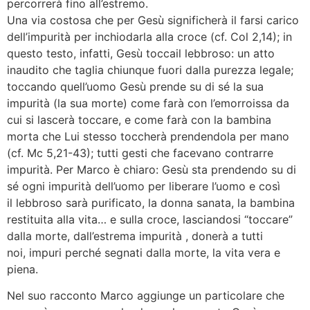
percorrerà fino all’estremo.
Una via costosa che per Gesù significherà il farsi carico
dell’impurità per inchiodarla alla croce (cf. Col 2,14); in
questo testo, infatti, Gesù toccail lebbroso: un atto
inaudito che taglia chiunque fuori dalla purezza legale;
toccando quell’uomo Gesù prende su di sé la sua
impurità (la sua morte) come farà con l’emorroissa da
cui si lascerà toccare, e come farà con la bambina
morta che Lui stesso toccherà prendendola per mano
(cf. Mc 5,21-43); tutti gesti che facevano contrarre
impurità. Per Marco è chiaro: Gesù sta prendendo su di
sé ogni impurità dell’uomo per liberare l’uomo e così
il lebbroso sarà purificato, la donna sanata, la bambina
restituita alla vita… e sulla croce, lasciandosi “toccare”
dalla morte, dall’estrema impurità , donerà a tutti
noi, impuri perché segnati dalla morte, la vita vera e
piena.
Nel suo racconto Marco aggiunge un particolare che