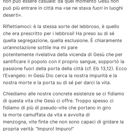
non può essere casuale: da quel momento Gesù non
può più entrare in città ma «se ne stava
fuori
in luoghi
deserti».
Riflettiamoci: è la stessa sorte del lebbroso, è quello
che era prescritto per i lebbrosi! Ha preso su di sé
quella segregazione, quella esclusione. È chiaramente
un’annotazione sottile ma mi pare
potentemente rivelativa della vicenda di Gesù che per
santificare il popolo con il proprio sangue, sopportò la
passione fuori della porta della città (cf. Eb 13,12). Ecco
l’Evangelo: in Gesù Dio cerca la nostra impurità e la
nostra morte e la porta su di sé per darci la vita.
Chiediamo alle nostre concrete esistenze se ci fidiamo
di questa vita che Gesù ci offre. Troppo spesso ci
fidiamo di più di pseudo-vite che portano in giro
la morte camuffata da vita e avvolta di
menzogna, vite finte che non sono capaci di gridare la
propria verità: “Impuro! Impuro!”