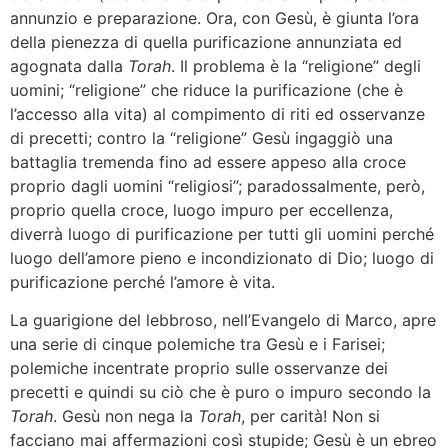
annunzio e preparazione. Ora, con Gesù, è giunta l’ora
della pienezza di quella purificazione annunziata ed
agognata dalla
Torah
. Il problema è la “religione” degli
uomini; “religione” che riduce la purificazione (che è
l’accesso alla vita) al compimento di riti ed osservanze
di precetti; contro la “religione” Gesù ingaggiò una
battaglia tremenda fino ad essere appeso alla croce
proprio dagli uomini “religiosi”; paradossalmente, però,
proprio quella croce, luogo impuro per eccellenza,
diverrà luogo di purificazione per tutti gli uomini perché
luogo dell’amore pieno e incondizionato di Dio; luogo di
purificazione perché l’amore è vita.
La guarigione del lebbroso, nell’Evangelo di Marco, apre
una serie di cinque polemiche tra Gesù e i Farisei;
polemiche incentrate proprio sulle osservanze dei
precetti e quindi su ciò che è puro o impuro secondo la
Torah
. Gesù non nega la
Torah
, per carità! Non si
facciano mai affermazioni così stupide; Gesù è un ebreo