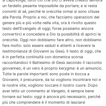
si capovolge, tutto ciò che Dio ci aveva chiesto sembra
un fardello pesante impossibile da portare; e si resta
convinti di sé, perché le orecchie ormai si sono chiuse
alla Parola. Proprio a noi, che facciamo operazioni del
genere più e più volte nella vita, ora è rivolto questo
testo dell’Evangelo di oggi; forse possiamo ancora
convertirci e concedere a Dio la possibilità di aprirci le
orecchie. Oggi non dobbiamo fare altro, non dobbiamo
fare molto: solo essere seduti e attenti a ricevere la
testimonianza
di Giovanni su Gesù. Il testo di oggi, che
è in perfetta continuità con domenica scorsa
raccontandoci il Battesimo di Gesù secondo il racconto
giovanneo, è un vero è proprio
kerygma
: è un annuncio.
Tutte le parole importanti sono poste in bocca a
Giovanni, il precursore, da lui vogliono incontrare noi e
le nostre vite, vogliono toccare il nostro cuore. Dopo
aver letto un commento al Vangelo, è sempre bene
tornare sul testo: oggi è ancora più necessario, perché
più che comprendere è il momento di lasciarsi