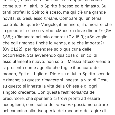
come tutti gli altri, lo Spirito è sceso ed è rimasto. Su
tanti profeti lo Spirito è sceso, ma qui c’è una grande
novità: su Gesù esso
rimane
. Compare qui un tema
centrale del quarto Vangelo, il rimanere, il dimorare, che
in greco è lo stesso verbo. «Maestro dove dimori?» (Gv
1,38); «Rimanete nel mio amore» (Gv 15,9); «Se voglio
che egli rimanga finché io venga, a te che importa?»
(Gv 21,22), per riprendere solo qualcuna delle
occorrenze. Sta avvenendo qualcosa di unico, di
assolutamente nuovo: non solo il Messia atteso viene e
si presenta come agnello che toglie il peccato del
mondo, Egli è il figlio di Dio e su di lui lo Spirito scende
e rimane; su questo
rimanere
si innesta la vita di Gesù,
su questo si innesta la vita della Chiesa e di ogni
singolo credente. Con questa
testimonianza
del
precursore, che speriamo ci trovi pronti ad essere
accoglienti, e nel solco del
rimanere
possiamo entrare
nel cammino alla riscoperta del racconto dell’agire di