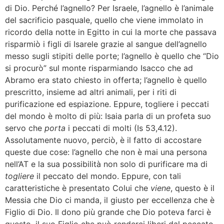
di Dio. Perché l’agnello? Per Israele, l’agnello è l’animale
del sacrificio pasquale, quello che viene immolato in
ricordo della notte in Egitto in cui la morte che passava
risparmiò i figli di Isarele grazie al sangue dell’agnello
messo sugli stipiti delle porte; l’agnello è quello che “Dio
si procurò” sul monte risparmiando Isacco che ad
Abramo era stato chiesto in offerta; l’agnello è quello
prescritto, insieme ad altri animali, per i riti di
purificazione ed espiazione. Eppure, togliere i peccati
del mondo è molto di più: Isaia parla di un profeta suo
servo che
porta
i peccati di molti (Is 53,4.12).
Assolutamente nuovo, perciò, è il fatto di accostare
queste due cose: l’agnello che non è mai una persona
nell’AT e la sua possibilità non solo di purificare ma di
togliere
il peccato del mondo. Eppure, con tali
caratteristiche è presentato Colui che
viene
, questo è il
Messia che Dio ci manda, il giusto per eccellenza che è
Figlio di Dio. Il dono più grande che Dio poteva farci è