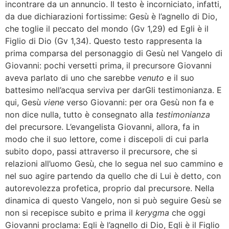
incontrare da un annuncio. Il testo è incorniciato, infatti,
da due dichiarazioni fortissime: Gesù è l’agnello di Dio,
che toglie il peccato del mondo (Gv 1,29) ed Egli è il
Figlio di Dio (Gv 1,34). Questo testo rappresenta la
prima comparsa del personaggio di Gesù nel Vangelo di
Giovanni: pochi versetti prima, il precursore Giovanni
aveva parlato di uno che sarebbe
venuto
e il suo
battesimo nell’acqua serviva per darGli testimonianza. E
qui, Gesù
viene
verso Giovanni: per ora Gesù non fa e
non dice nulla, tutto è consegnato alla
testimonianza
del precursore. L’evangelista Giovanni, allora, fa in
modo che il suo lettore, come i discepoli di cui parla
subito dopo, passi attraverso il precursore, che si
relazioni all’uomo Gesù, che lo segua nel suo cammino e
nel suo agire partendo da quello che di Lui è detto, con
autorevolezza profetica, proprio dal precursore. Nella
dinamica di questo Vangelo, non si può seguire Gesù se
non si recepisce subito e prima il
kerygma
che oggi
Giovanni proclama: Egli è l’agnello di Dio, Egli è il Figlio