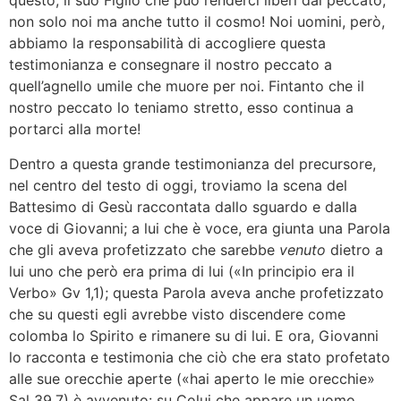
questo, il suo Figlio che può renderci liberi dal peccato,
non solo noi ma anche tutto il cosmo! Noi uomini, però,
abbiamo la responsabilità di accogliere questa
testimonianza e consegnare il nostro peccato a
quell’agnello umile che muore per noi. Fintanto che il
nostro peccato lo teniamo stretto, esso continua a
portarci alla morte!
Dentro a questa grande testimonianza del precursore,
nel centro del testo di oggi, troviamo la scena del
Battesimo di Gesù raccontata dallo sguardo e dalla
voce di Giovanni; a lui che è voce, era giunta una Parola
che gli aveva profetizzato che sarebbe
venuto
dietro a
lui uno che però era prima di lui («In principio era il
Verbo» Gv 1,1); questa Parola aveva anche profetizzato
che su questi egli avrebbe visto discendere come
colomba lo Spirito e rimanere su di lui. E ora, Giovanni
lo racconta e testimonia che ciò che era stato profetato
alle sue orecchie aperte («hai aperto le mie orecchie»
Sal 39,7) è avvenuto: su Colui che appare un uomo