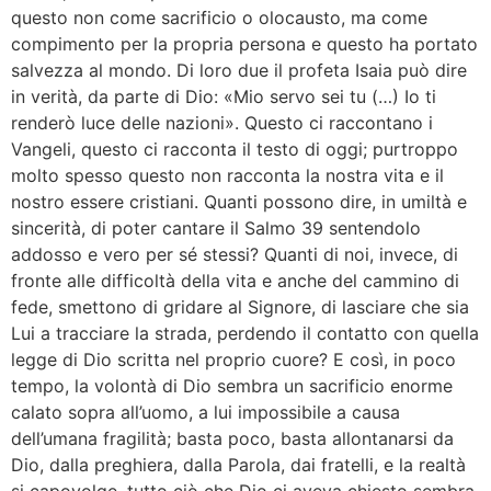
questo non come sacrificio o olocausto, ma come
compimento per la propria persona e questo ha portato
salvezza al mondo. Di loro due il profeta Isaia può dire
in verità, da parte di Dio: «Mio servo sei tu (…) Io ti
renderò luce delle nazioni». Questo ci raccontano i
Vangeli, questo ci racconta il testo di oggi; purtroppo
molto spesso questo non racconta la nostra vita e il
nostro essere cristiani. Quanti possono dire, in umiltà e
sincerità, di poter cantare il Salmo 39 sentendolo
addosso e vero per sé stessi? Quanti di noi, invece, di
fronte alle difficoltà della vita e anche del cammino di
fede, smettono di gridare al Signore, di lasciare che sia
Lui a tracciare la strada, perdendo il contatto con quella
legge di Dio scritta nel proprio cuore? E così, in poco
tempo, la volontà di Dio sembra un sacrificio enorme
calato sopra all’uomo, a lui impossibile a causa
dell’umana fragilità; basta poco, basta allontanarsi da
Dio, dalla preghiera, dalla Parola, dai fratelli, e la realtà