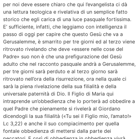
per noi deve essere chiaro che qui l’evangelista ci dà
una lettura teologica e rivelativa di un semplice fatto
storico che egli carica di una luce pasquale fortissima.
E’ sufficiente, infatti, che leggiamo con intelligenza il
passo di oggi per capire che questo Gesù che va a
Gerusalemme, è smarrito per tre giorni ed al terzo viene
ritrovato rivelando che deve «essere nelle cose del
Padre» suo non è che una prefigurazione del Gesù
adulto che nel racconto pasquale andrà a Gerusalemme,
per tre giorni sarà perduto e al terzo giorno sarà
ritrovato nell’ora della risurrezione, ora nella quale ci
sarà la piena rivelazione della sua filialità e della
universale paternità di Dio. Il Figlio di Maria qui
intraprende un’obbedienza che lo porterà ad obbedire a
quel Padre che pienamente si rivelerà al Giordano
dicendogli la sua filialità («Tu sei il Figlio mio, l’amato!»
Lc 3,22) e anche il suo compiacimento per quella
fontale obbedienza di mettersi dalla parte dei
peccatori. E così di obbedienza in obbedienza vivrà