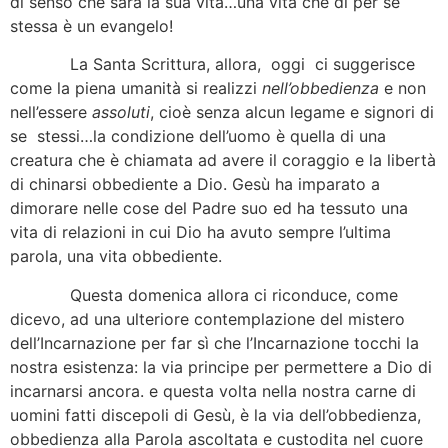
di senso che sarà la sua vita…una vita che di per se
stessa è un evangelo!
La Santa Scrittura, allora, oggi ci suggerisce
come la piena umanità si realizzi
nell’obbedienza
e non
nell’essere
assoluti
, cioè senza alcun legame e signori di
se stessi…la condizione dell’uomo è quella di una
creatura che è chiamata ad avere il coraggio e la libertà
di chinarsi obbediente a Dio. Gesù ha imparato a
dimorare nelle cose del Padre suo ed ha tessuto una
vita di relazioni in cui Dio ha avuto sempre l’ultima
parola, una vita obbediente.
Questa domenica allora ci riconduce, come
dicevo, ad una ulteriore contemplazione del mistero
dell’Incarnazione per far sì che l’Incarnazione tocchi la
nostra esistenza: la via principe per permettere a Dio di
incarnarsi ancora. e questa volta nella nostra carne di
uomini fatti discepoli di Gesù, è la via dell’obbedienza,
obbedienza alla Parola ascoltata e custodita nel cuore