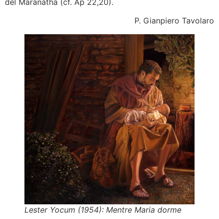
del Maranathà (cf. Ap 22,20).
P. Gianpiero Tavolaro
Lester Yocum (1954): Mentre Maria dorme