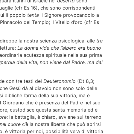
 quarant’anni di Israele nel
deserto
sono
aglie (cfr Es 16), che sono corrispondenti
cui il popolo
tenta
il Signore provocandolo a
innacolo del Tempio; il Vitello d’oro (cfr Es
irebbe la nostra scienza psicologica, alle
tre
lettura:
La donna vide che l’albero era buono
aordinaria acutezza spirituale nella sua prima
perbia della vita, non viene dal Padre, ma dal
de con tre testi del
Deuteronomio
(Dt 8,3;
e che Gesù dà al diavolo non sono solo delle
asi bibliche l’arma della sua vittoria, ma è
o al Giordano che è presenza del Padre nel suo
 cuore, custodisce questa santa memoria ed è
ore
: la battaglia, è chiaro, avviene sul terreno
nel cuore
c’è la nostra libertà che può aprirsi
, è vittoria per noi, possibilità vera di vittoria