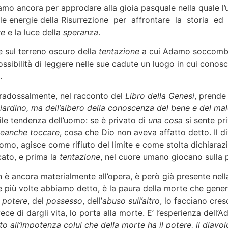
mo ancora per approdare alla gioia pasquale nella quale l’
 le energie della Risurrezione per affrontare la storia ed
e
e la luce della
speranza
.
e sul terreno oscuro della
tentazione
a cui Adamo soccombe 
ssibilità di leggere nelle sue cadute un luogo in cui conosc
.
aradossalmente, nel racconto del
Libro della Genesi
, prende
l giardino, ma dell’albero della conoscenza del bene e del m
ile tendenza dell’uomo: se è privato di
una cosa
si sente pr
neanche toccare
, cosa che Dio non aveva affatto detto. Il di
omo, agisce come rifiuto del limite e come stolta dichiaraz
cato, e prima la
tentazione
, nel cuore umano giocano sulla 
 è ancora materialmente all’opera, è però già presente nella
 più volte abbiamo detto, è la paura della morte che genera
l
potere
, del
possesso
, dell’
abuso sull’altro
, lo facciano cres
ce di dargli vita, lo porta alla morte. E’ l’esperienza dell’A
to all’impotenza colui che della morte ha il potere, il diavo