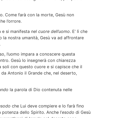
isto. Come farà con la morte, Gesù non
he l’orrore.
a e si manifesta
nel cuore dell’uomo
. E’ lì che
so la nostra umanità, Gesù va ad affrontare
.
sso, l’uomo impara a conoscere questa
entro. Gesù lo insegnerà con chiarezza
a soli con questo cuore e si capisce che il
 da Antonio il Grande che, nel deserto,
dando
la parola di Dio contenuta nelle
esodo
che Lui deve compiere e lo farà fino
 potenza dello Spirito. Anche l’
esodo
di Gesù