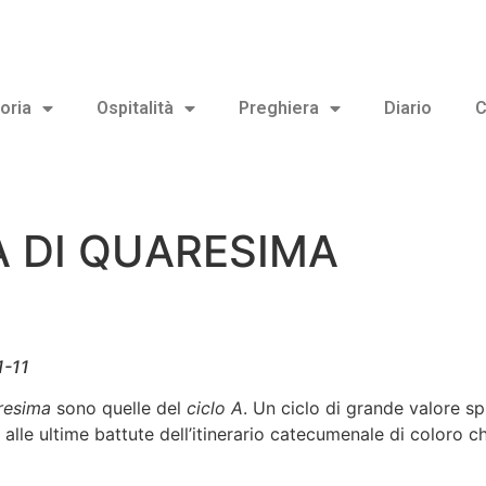
oria
Ospitalità
Preghiera
Diario
C
 DI QUARESIMA
1-11
resima
sono quelle del
ciclo A
. Un ciclo di grande valore spi
 alle ultime battute dell’itinerario catecumenale di coloro c