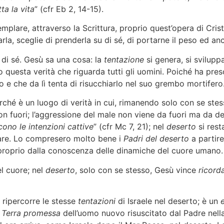
ta la vita
” (cfr Eb 2, 14-15).
templare, attraverso la Scrittura, proprio quest’opera di Cr
la, sceglie di prenderla su di sé, di portarne il peso ed anc
 di sé. Gesù sa una cosa: la
tentazione
si genera, si svilupp
 questa verità che riguarda tutti gli uomini. Poiché ha pre
e che da lì tenta di risucchiarlo nel suo grembo mortifero
ché è un luogo di verità in cui, rimanendo solo con se ste
non fuori; l’aggressione del male non viene da fuori ma da d
ono le intenzioni cattive
” (cfr Mc 7, 21); nel
deserto
si rest
ttare. Lo compresero molto bene i
Padri del deserto
a partire
roprio dalla conoscenza delle dinamiche del cuore umano.
el cuore; nel
deserto
, solo con se stesso, Gesù vince
ricor
ripercorre le stesse
tentazioni
di Israele nel deserto; è un
a
Terra
promessa
dell’uomo nuovo risuscitato dal Padre nella