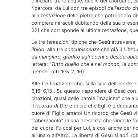
è iniziato tra le acque, quelle del Giordano, 
ripercorsi da Lui con tre episodi
dell’esodo
ch
alla
tentazione
delle pietre che potrebbero div
compiere miracoli dubitando della sua presenza
32) che corrisponde all’ultima
tentazione
, que
Le tre
tentazioni
tipiche che Gesù attraversa,
libido
, alle tre
concupiscenze
che già il
Libro 
da mangiare, gradito agli occhi e desiderabil
lettera: “
Tutto quello che è nel mondo, la conc
mondo
” (cfr 1Gv 2, 16).
Alle tre
tentazioni
che, sulla scia dell’
esodo
e 
6,16; 6,13). Su questo rispondere di Gesù con 
citazioni, quasi delle parole “magiche” che al
il
ricordo di Dio
e di ciò che Egli è e di quant
cuore di Figlio amato! Un ricordo che Gesù viv
“tabernacolo” di una presenza che vince le fo
del cuore. Fu così per Lui, è così anche per n
all’una o all’Altro. La libertà di Gesù si aprì, 