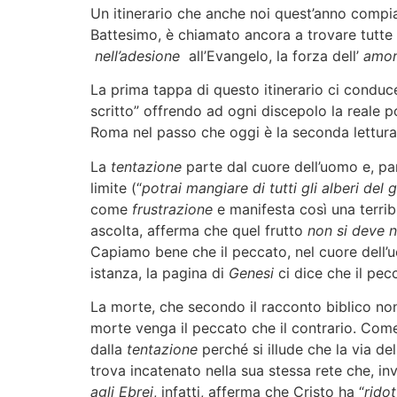
Un itinerario che anche noi quest’anno compia
Battesimo, è chiamato ancora a trovare tutte
nell’adesione
all’Evangelo, la forza dell’
amor
La prima tappa di questo itinerario ci conduc
scritto” offrendo ad ogni discepolo la reale po
Roma nel passo che oggi è la seconda lettura
La
tentazione
parte dal cuore dell’uomo e, p
limite (“
potrai mangiare di tutti gli alberi de
come
frustrazione
e manifesta così una terrib
ascolta, afferma che quel frutto
non si deve 
Capiamo bene che il peccato, nel cuore dell’u
istanza, la pagina di
Genesi
ci dice che il pec
La morte, che secondo il racconto biblico non
morte venga il peccato che il contrario. Come
dalla
tentazione
perché si illude che la via de
trova incatenato nella sua stessa rete che, inve
agli Ebrei
, infatti, afferma che Cristo ha “
ridot