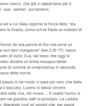
uomo nuovo, che già ci appartiene per il
 i suoi sentieri portandovi,
ed a cui Gesù oppone la forza dello “sta
ere la Grazia, come scrive Paolo ai cristiani di
 l’avvio da una parola di Dio che pone un
ale non devi mangiarne
” Gen 2,16-17); nasce
ivato di
tutto
; Eva, nel testo che oggi si
vieto diviene un limite insopportabile.
ione di volontà di onnipotenza; in seconda
paura della morte.
 paura; in tal modo ci pare più vero che dalla
 il peccato. L’uomo si lascia vincere
cere nella vita, nel vivere … In realtà l’uomo si
dam nel giardino dell’ in-principio. La
Lettera
lo, liberando così gli uomini che, per paura