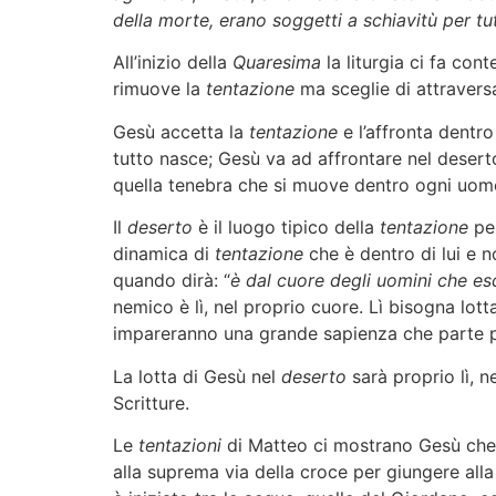
della morte, erano soggetti a schiavitù per tut
All’inizio della
Quaresima
la liturgia ci fa con
rimuove la
tentazione
ma sceglie di attraversar
Gesù accetta la
tentazione
e l’affronta dentro
tutto nasce; Gesù va ad affrontare nel deserto
quella tenebra che si muove dentro ogni uomo 
Il
deserto
è il luogo tipico della
tentazione
per
dinamica di
tentazione
che è dentro di lui e 
quando dirà: “
è dal cuore degli uomini che esc
nemico è lì, nel proprio cuore. Lì bisogna lo
impareranno una grande sapienza che parte p
La lotta di Gesù nel
deserto
sarà proprio lì, n
Scritture.
Le
tentazioni
di Matteo ci mostrano Gesù che 
alla suprema via della croce per giungere all