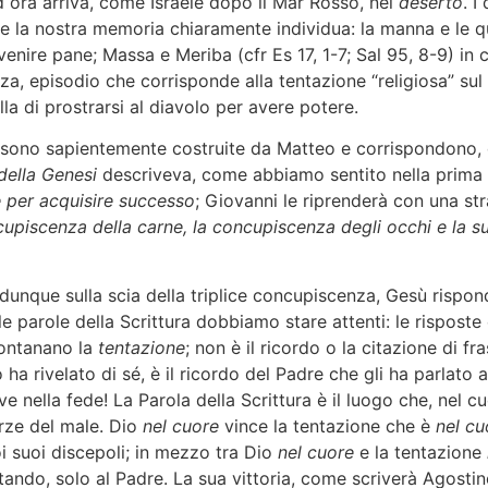
ed ora arriva, come Israele dopo il Mar Rosso, nel
deserto
. I
e la nostra memoria chiaramente individua: la manna e le qu
enire pane; Massa e Meriba (cfr Es 17, 1-7; Sal 95, 8-9) in 
, episodio che corrisponde alla tentazione “religiosa” sul P
lla di prostrarsi al diavolo per avere potere.
 sono sapientemente costruite da Matteo e corrispondono, d
della Genesi
descriveva, come abbiamo sentito nella prima 
e per acquisire successo
; Giovanni le riprenderà con una str
upiscenza della carne, la concupiscenza degli occhi e la su
dunque sulla scia della triplice concupiscenza, Gesù rispon
le parole della Scrittura dobbiamo stare attenti: le rispost
lontanano la
tentazione
; non è il ricordo o la citazione di fr
o ha rivelato di sé, è il ricordo del Padre che gli ha parlat
e nella fede! La Parola della Scrittura è il luogo che, nel
rze del male. Dio
nel cuore
vince la tentazione che è
nel cu
oi suoi discepoli; in mezzo tra Dio
nel cuore
e la tentazione
lottando, solo al Padre. La sua vittoria, come scriverà Agostino