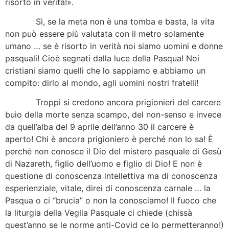
risorto in verità!».
Sì, se la meta non è una tomba e basta, la vita
non può essere più valutata con il metro solamente
umano … se è risorto in verità noi siamo uomini e donne
pasquali! Cioè segnati dalla luce della Pasqua! Noi
cristiani siamo quelli che lo sappiamo e abbiamo un
compito: dirlo al mondo, agli uomini nostri fratelli!
Troppi si credono ancora prigionieri del carcere
buio della morte senza scampo, del non-senso e invece
da quell’alba del 9 aprile dell’anno 30 il carcere è
aperto! Chi è ancora prigioniero è perché non lo sa! È
perché non conosce il Dio del mistero pasquale di Gesù
di Nazareth, figlio dell’uomo e figlio di Dio! E non è
questione di conoscenza intellettiva ma di conoscenza
esperienziale, vitale, direi di conoscenza carnale … la
Pasqua o ci “brucia” o non la conosciamo! Il fuoco che
la liturgia della Veglia Pasquale ci chiede (chissà
quest’anno se le norme anti-Covid ce lo permetteranno!)