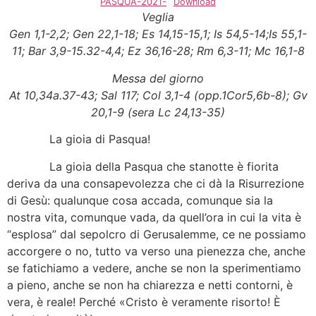
PASQUA-2021-
Download
Veglia
Gen 1,1-2,2; Gen 22,1-18; Es 14,15-15,1; Is 54,5-14;Is 55,1-
11; Bar 3,9-15.32-4,4;
Ez 36,16-28; Rm 6,3-11; Mc 16,1-8
Messa del giorno
At 10,34a.37-43; Sal 117; Col 3,1-4 (opp.1Cor5,6b-8); Gv
20,1-9 (sera Lc 24,13-35)
La gioia di Pasqua!
La gioia della Pasqua che stanotte è fiorita
deriva da una consapevolezza che ci dà la Risurrezione
di Gesù: qualunque cosa accada, comunque sia la
nostra vita, comunque vada, da quell’ora in cui la vita è
“esplosa” dal sepolcro di Gerusalemme, ce ne possiamo
accorgere o no, tutto va verso una pienezza che, anche
se fatichiamo a vedere, anche se non la sperimentiamo
a pieno, anche se non ha chiarezza e netti contorni, è
vera, è reale! Perché «Cristo è veramente risorto! È