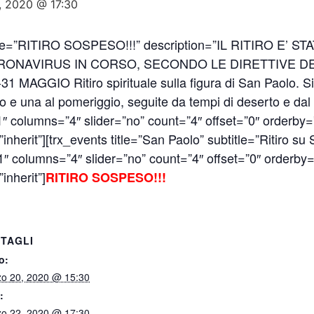
, 2020 @ 17:30
btitle=”RITIRO SOSPESO!!!” description=”IL RITIRO E
RONAVIRUS IN CORSO, SECONDO LE DIRETTIVE DE
GIO Ritiro spirituale sulla figura di San Paolo. Si art
no e una al pomeriggio, seguite da tempi di deserto e da
1″ columns=”4″ slider=”no” count=”4″ offset=”0″ orderby=”t
=”inherit”][trx_events title=”San Paolo” subtitle=”Ritiro s
″ columns=”4″ slider=”no” count=”4″ offset=”0″ orderby=”t
”inherit”]
RITIRO SOSPESO!!!
TAGLI
o:
o 20, 2020 @ 15:30
:
o 22, 2020 @ 17:30