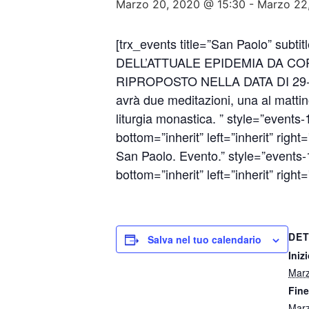
Marzo 20, 2020 @ 15:30
-
Marzo 22
[trx_events title=”San Paolo” su
DELL’ATTUALE EPIDEMIA DA CO
RIPROPOSTO NELLA DATA DI 29-31 MAG
avrà due meditazioni, una al matti
liturgia monastica. ” style=”events-
bottom=”inherit” left=”inherit” right
San Paolo. Evento.” style=”events-1
bottom=”inherit” left=”inherit” right=
DET
Salva nel tuo calendario
Inizi
Marz
Fine
Marz