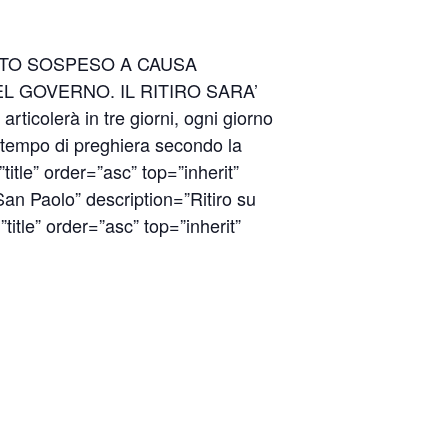
’ STATO SOSPESO A CAUSA
L GOVERNO. IL RITIRO SARA’
icolerà in tre giorni, ogni giorno
l tempo di preghiera secondo la
itle” order=”asc” top=”inherit”
u San Paolo” description=”Ritiro su
itle” order=”asc” top=”inherit”