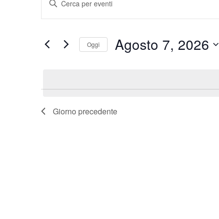
Parola
Ricerca
Chiave.
Cerca
Eventi
e
per
Agosto 7, 2026
Parola
Oggi
viste
Chiave.
Seleziona
la
Navigazione
data.
Giorno precedente