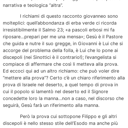
narrativa e teologica “altra”.
I richiami di questo racconto giovanneo sono
molteplici: quell’abbondanza di erba verde ci ricorda
irresistibilmente il Salmo 23; «a pascoli erbosi mi fa
riposare…prepari per me una mensa»; Gesù è il Pastore
che guida e nutre il suo gregge, in Giovanni è Lui che si
accorge del problema della folla, è Lui che lo pone ai
discepoli (nei Sinottici è il contrario!); l’evangelista si
compiace di affermare che così li metteva alla prova.
Ed eccoci qui ad un altro richiamo: che può voler dire
“mettere alla prova”? Certo c’è un chiaro riferimento alla
prova di Israele nel deserto, a quel tempo di prova in
cui il popolo si lamentò nel deserto ed il Signore
concedette loro la manna…non a caso, nel discorso che
seguirà, Gesù farà un riferimento alla manna.
Però la prova cui sottopone Filippo e gli altri
discepoli è nello stesso stile dell’Esodo ma anche più