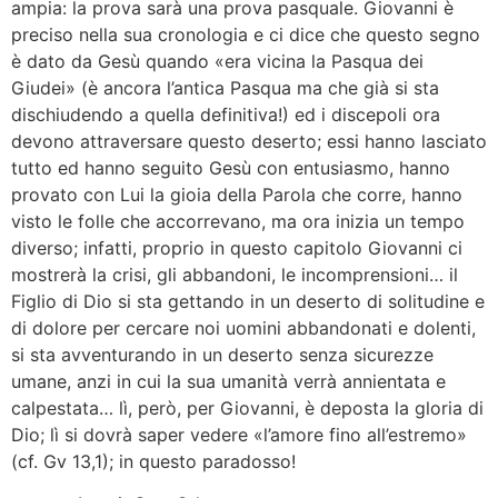
ampia: la prova sarà una prova pasquale. Giovanni è
preciso nella sua cronologia e ci dice che questo segno
è dato da Gesù quando «era vicina la Pasqua dei
Giudei» (è ancora l’antica Pasqua ma che già si sta
dischiudendo a quella definitiva!) ed i discepoli ora
devono attraversare questo deserto; essi hanno lasciato
tutto ed hanno seguito Gesù con entusiasmo, hanno
provato con Lui la gioia della Parola che corre, hanno
visto le folle che accorrevano, ma ora inizia un tempo
diverso; infatti, proprio in questo capitolo Giovanni ci
mostrerà la crisi, gli abbandoni, le incomprensioni… il
Figlio di Dio si sta gettando in un deserto di solitudine e
di dolore per cercare noi uomini abbandonati e dolenti,
si sta avventurando in un deserto senza sicurezze
umane, anzi in cui la sua umanità verrà annientata e
calpestata… lì, però, per Giovanni, è deposta la gloria di
Dio; lì si dovrà saper vedere «l’amore fino all’estremo»
(cf. Gv 13,1); in questo paradosso!