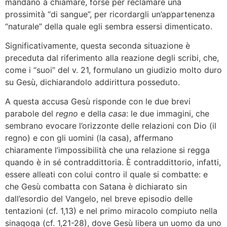
mandano a chiamare, forse per reclamare una
prossimità “di sangue”, per ricordargli un’appartenenza
“naturale” della quale egli sembra essersi dimenticato.
Significativamente, questa seconda situazione è
preceduta dal riferimento alla reazione degli scribi, che,
come i “suoi” del v. 21, formulano un giudizio molto duro
su Gesù, dichiarandolo addirittura posseduto.
A questa accusa Gesù risponde con le due brevi
parabole del
regno
e della
casa
: le due immagini, che
sembrano evocare l’orizzonte delle relazioni con Dio (il
regno) e con gli uomini (la casa), affermano
chiaramente l’impossibilità che una relazione si regga
quando è in sé contraddittoria. È contraddittorio, infatti,
essere alleati con colui contro il quale si combatte: e
che Gesù combatta con Satana è dichiarato sin
dall’esordio del Vangelo, nel breve episodio delle
tentazioni (cf. 1,13) e nel primo miracolo compiuto nella
sinagoga (cf. 1,21-28), dove Gesù libera un uomo da uno