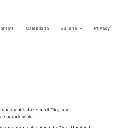
ontatti
Calendario
Galleria
Privacy
di una manifestazione di Dio; una
o è paradossale!
e di una parola che viene da Dio: «Uomini di