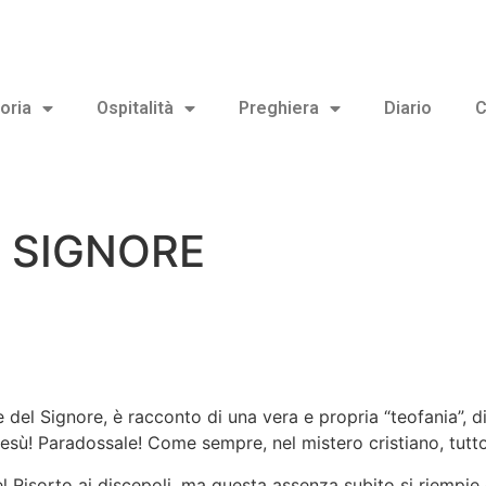
oria
Ospitalità
Preghiera
Diario
C
 SIGNORE
ne del Signore, è racconto di una vera e propria “teofania”, 
Gesù! Paradossale! Come sempre, nel mistero cristiano, tutt
del Risorto ai discepoli, ma questa assenza subito si riempi