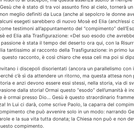
 Gesù che è stato di tra voi assunto fino al cielo, tornerà un
non meglio definiti da Luca (anche al sepolcro le donne ave
alcuni esegeti sarebbero di nuovo Mosè ed Elia (anch’essi co
 come testimoni all’appuntamento del “compimento” dell’Eso
sè ed Elia alla Trasfigurazione: «Del suo esodo che avreb
passione è stata il tempo del deserto ora qui, con la Risur
ia tantissimo al racconto della Trasfigurazione: in primo lu
n questo racconto, è così chiaro che essa celi ma poi si dip
nvitano i discepoli disorientati (ancora un parallelismo con 
 perché c’è sì da attendere un ritorno, ma questa attesa non 
ria e anzi devono essere essi stessi, nella storia, via di svo
asione dalla storia! Ormai questo “esodo” dell’umanità è i
arne è ormai presso Dio… Gesù è questo straordinario framm
 In Lui ci darà, come scrive Paolo, la caparra del compimen
mpimento che può avvenire solo in un modo: narrando Gesù
arole e la sua vita tutta donata; la Chiesa non può e non de
i questo compimento.