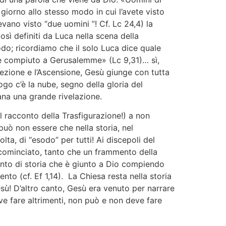
 giorno allo stesso modo in cui l’avete visto
vano visto “due uomini ”! Cf. Lc 24,4) la
sì definiti da Luca nella scena della
do; ricordiamo che il solo Luca dice quale
be compiuto a Gerusalemme» (Lc 9,31)… sì,
rezione e l’Ascensione, Gesù giunge con tutta
ogo c’è la nube, segno della gloria del
ana una grande rivelazione.
il racconto della Trasfigurazione!) a non
può non essere che nella storia, nel
lta, di “esodo” per tutti! Ai discepoli del
ncominciato, tanto che un frammento della
ento di storia che è giunto a Dio compiendo
to (cf. Ef 1,14). La Chiesa resta nella storia
! D’altro canto, Gesù era venuto per narrare
ve fare altrimenti, non può e non deve fare