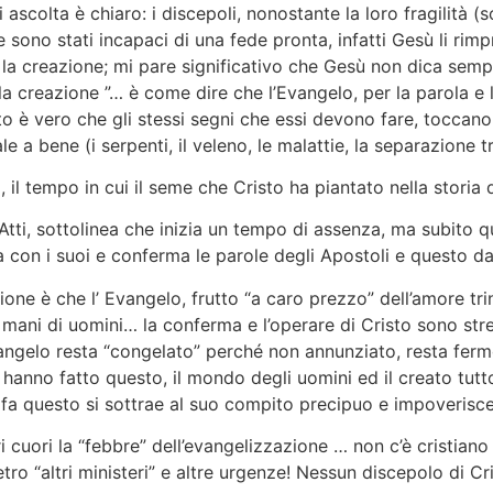
 ascolta è chiaro: i discepoli, nonostante la loro fragilità (
 e sono stati incapaci di una fede pronta, infatti Gesù li r
 la creazione; mi pare significativo che Gesù non dica sempli
la creazione ”… è come dire che l’Evangelo, per la parola e
nto è vero che gli stessi segni che essi devono fare, toccan
a bene (i serpenti, il veleno, le malattie, la separazione tr
 il tempo in cui il seme che Cristo ha piantato nella storia
 Atti, sottolinea che inizia un tempo di assenza, ma subito 
a con i suoi e conferma le parole degli Apostoli e questo 
ione è che l’ Evangelo, frutto “a caro prezzo” dell’amore tri
e mani di uomini… la conferma e l’operare di Cristo sono str
ngelo resta “congelato” perché non annunziato, resta ferm
 hanno fatto questo, il mondo degli uomini ed il creato tutto
 fa questo si sottrae al suo compito precipuo e impoverisce
i cuori la “febbre” dell’evangelizzazione … non c’è cristiano
ro “altri ministeri” e altre urgenze! Nessun discepolo di C