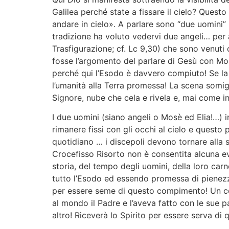
Galilea perché state a fissare il cielo? Questo
andare in cielo». A parlare sono “due uomini” 
tradizione ha voluto vedervi due angeli… per 
Trasfigurazione; cf. Lc 9,30) che sono venuti
fosse l’argomento del parlare di Gesù con Mo
perché qui l’Esodo è davvero compiuto! Se la 
l’umanità alla Terra promessa! La scena somigl
Signore, nube che cela e rivela e, mai come i
I due uomini (siano angeli o Mosè ed Elia!…) i
rimanere fissi con gli occhi al cielo e questo
quotidiano … i discepoli devono tornare alla sto
Crocefisso Risorto non è consentita alcuna ev
storia, del tempo degli uomini, della loro c
tutto l’Esodo ed essendo promessa di pienezza!
per essere seme di questo compimento! Un co
al mondo il Padre e l’aveva fatto con le sue p
altro! Riceverà lo Spirito per essere serva d