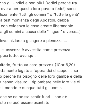
sono gli Undici e non più i Dodici perché tra
improvera per questa loro povera fede!) sono
cemente “tutti gli uomini ” o “tutte le genti”
 la testimonianza degli Apostoli, debba
o con evidenza le cose create liberandole
a gli uomini a causa delle “lingue ” diverse…)
 deve iniziare a giungere a pienezza …
quell’assenza è avvertita come presenza
dappertutto, ovunqu …
nitario, frutto «a caro prezzo» (1Cor 6,20)
ettamente legate all’opera dei discepoli… se
o perché ha bisogno delle loro gambe e della
 hanno vissuto il ripiombare nelle loro vie di
 il mondo e dunque tutti gli uomini…
 che se ne possa sentir fuori… non c’è
risto ne può essere esentato!