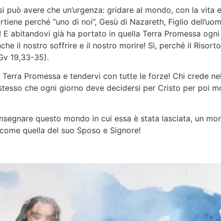
si può avere che un’urgenza: gridare al mondo, con la vita e
ene perché “uno di noi”, Gesù di Nazareth, Figlio dell’uomo 
abitandovi già ha portato in quella Terra Promessa ogni u
 il nostro soffrire e il nostro morire! Sì, perché il Risorto
 Gv 19,33-35).
 Terra Promessa e tendervi con tutte le forze! Chi crede nel
i stesso che ogni giorno deve decidersi per Cristo per poi
nsegnare questo mondo in cui essa è stata lasciata, un mon
o come quella del suo Sposo e Signore!