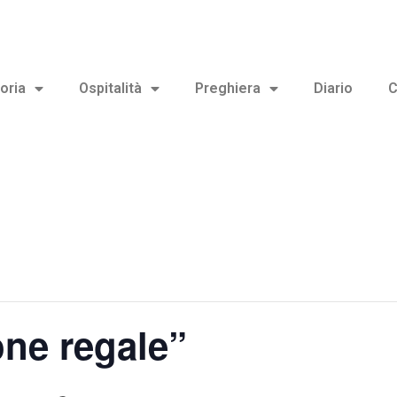
oria
Ospitalità
Preghiera
Diario
C
one regale”