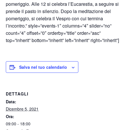
pomeriggio. Alle 12 si celebra l’Eucarestia, a seguire si
prende il pasto in silenzio. Dopo la meditazione del
pomeriggio, si celebra il Vespro con cui termina
l’incontro.” style=”events-1″ columns=”4″ slider=”no”
count=”4″ offset=”0″ orderby=”title” order=”asc”
top=”inherit” bottom=”inherit” left=”inherit” right=”inherit”]
Salva nel tuo calendario
DETTAGLI
Data:
Dicembre 5, 2021
Ora:
09:00 - 18:00