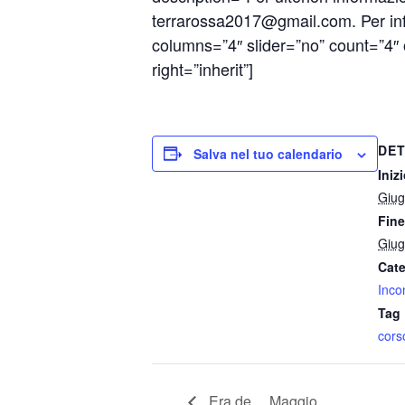
terrarossa2017@gmail.com. Per info
columns=”4″ slider=”no” count=”4″ of
right=”inherit”]
DET
Salva nel tuo calendario
Inizi
Giug
Fine
Giug
Cate
Incon
Tag 
cors
Era de… Maggio