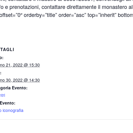
 e prenotazioni, contattare direttamente il monastero al
fset=”0″ orderby=”title” order=”asc” top=”inherit” bottom=
TAGLI
o:
no 21, 2022 @ 15:30
:
no 30, 2022 @ 14:30
goria Evento:
tri
Evento:
o iconografia