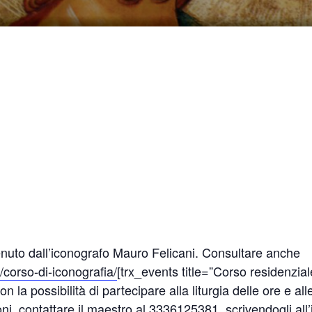
nuto dall’iconografo Mauro Felicani. Consultare anche
corso-di-iconografia/
[trx_events title=”Corso residenziale
 la possibilità di partecipare alla liturgia delle ore e al
oni, contattare il maestro al 3336125381, scrivendogli all’