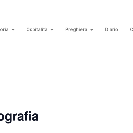
oria
Ospitalità
Preghiera
Diario
C
ografia