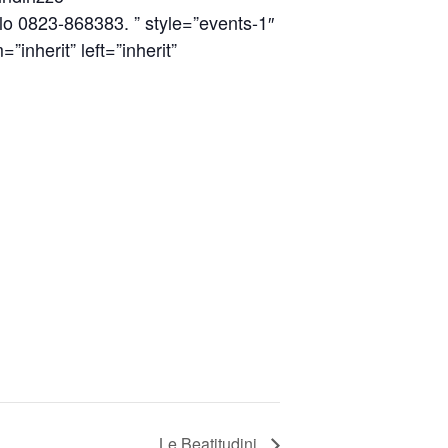
lo 0823-868383. ” style=”events-1″
”inherit” left=”inherit”
Le Beatitudini