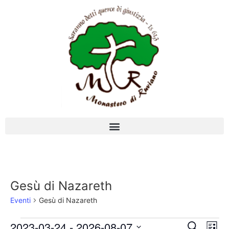
Gesù di Nazareth
Eventi
Gesù di Nazareth
Event
Ev
2023-03-24
 - 
2026-08-07
Cerca