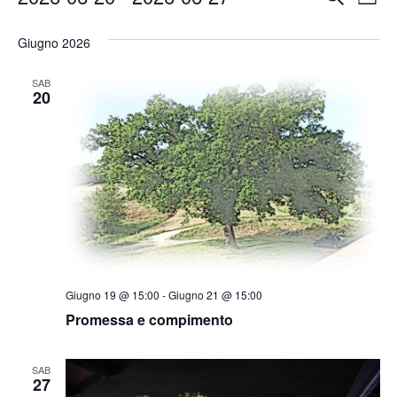
Lista
Seleziona
Vi
Ricer
la
Giugno 2026
data.
Na
e
SAB
viste
20
Navig
Giugno 19 @ 15:00
-
Giugno 21 @ 15:00
Promessa e compimento
SAB
27